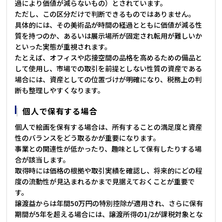
過により価値が減らないもの）とされています。
ただし、この区分だけで判断できるものではありません。
具体的には、その美術品が時間の経過とともに価値が減る性
質を持つのか、あるいは展示場所が固定され転用が難しいか
といった実態が重視されます。
たとえば、オフィスや応接空間の品格を高めるための備品と
して使用し、市場での取引を前提としない性質の資産である
場合には、資産としての位置づけが明確になり、税務上の判
断も整理しやすくなります。
個人で保有する場合
個人で絵画を保有する場合は、所有することの満足度と資産
性のバランスをどう取るかが重要になります。
事業との関連性が低かったり、趣味として保有したりする場
合が該当します。
取得時には価格の根拠や取引実績を確認し、将来的にどの程
度の流動性が見込まれるかまで見据えておくことが重要で
す。
譲渡益からは年間50万円の特別控除が適用され、さらに保有
期間が5年を超える場合には、譲渡所得の1/2が課税対象とな